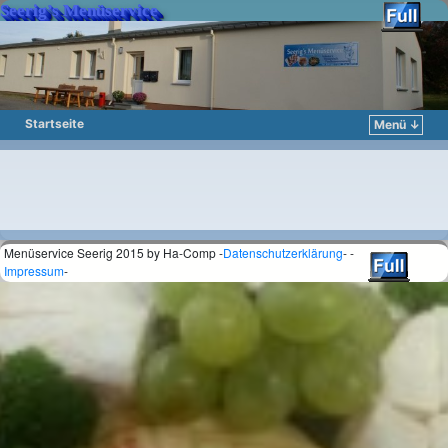
Seerig’s Menüservice
Startseite
Menü ↓
Zum Inhalt wechseln
Zum sekundären Inhalt wechseln
Menüservice Seerig 2015 by Ha-Comp -
Datenschutzerklärung
- -
Impressum
-