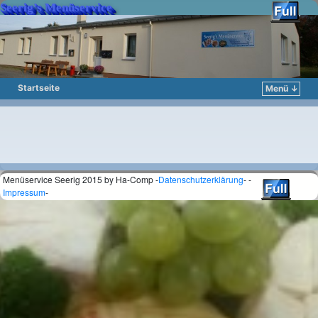
Seerig’s Menüservice
Startseite
Menü ↓
Zum Inhalt wechseln
Zum sekundären Inhalt wechseln
Menüservice Seerig 2015 by Ha-Comp -
Datenschutzerklärung
- -
Impressum
-