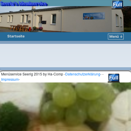
Seerig’s Menüservice
Startseite
Menü ↓
Zum Inhalt wechseln
Zum sekundären Inhalt wechseln
Menüservice Seerig 2015 by Ha-Comp -
Datenschutzerklärung
- -
Impressum
-