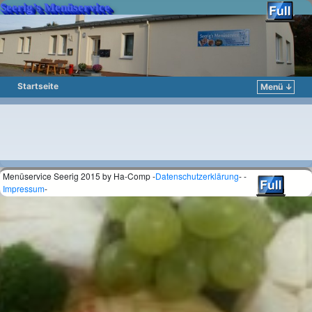
Seerig’s Menüservice
Startseite
Menü ↓
Zum Inhalt wechseln
Zum sekundären Inhalt wechseln
Menüservice Seerig 2015 by Ha-Comp -
Datenschutzerklärung
- -
Impressum
-