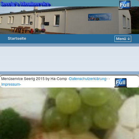
Seerig’s Menüservice
Startseite
Menü ↓
Zum Inhalt wechseln
Zum sekundären Inhalt wechseln
Menüservice Seerig 2015 by Ha-Comp -
Datenschutzerklärung
- -
Impressum
-