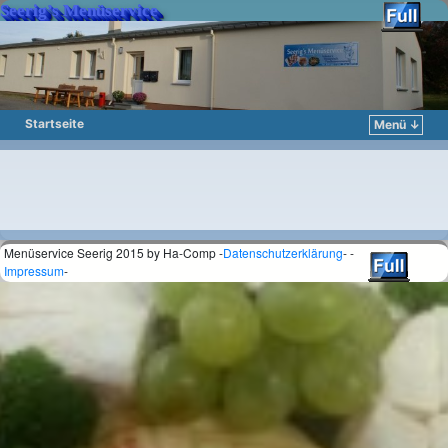
Seerig’s Menüservice
Startseite
Menü ↓
Zum Inhalt wechseln
Zum sekundären Inhalt wechseln
Menüservice Seerig 2015 by Ha-Comp -
Datenschutzerklärung
- -
Impressum
-