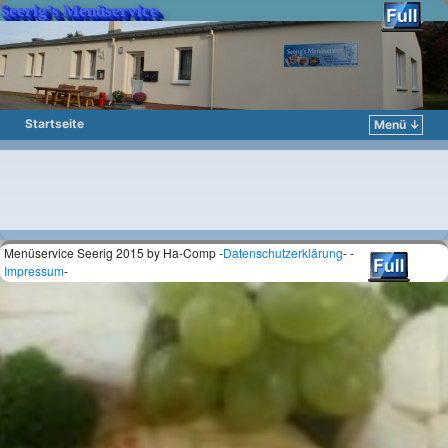
Seerig’s Menüservice
Startseite
Menü ↓
Zum Inhalt wechseln
Zum sekundären Inhalt wechseln
Menüservice Seerig 2015 by Ha-Comp -
Datenschutzerklärung
- -
Impressum
-