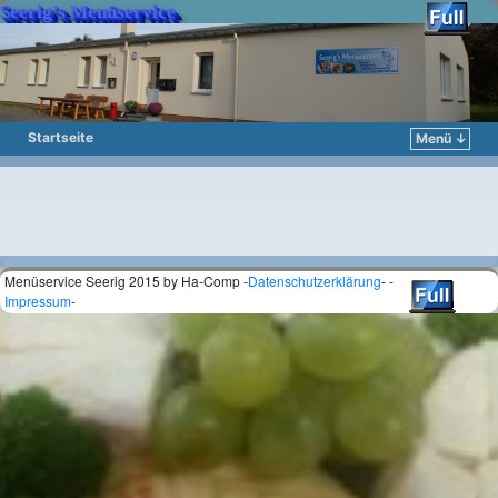
Seerig’s Menüservice
Startseite
Menü ↓
Zum Inhalt wechseln
Zum sekundären Inhalt wechseln
Menüservice Seerig 2015 by Ha-Comp -
Datenschutzerklärung
- -
Impressum
-