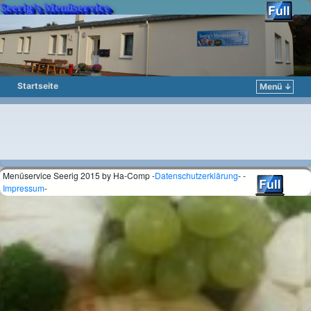
Seerig’s Menüservice
Startseite
Menü ↓
Zum Inhalt wechseln
Zum sekundären Inhalt wechseln
Menüservice Seerig 2015 by Ha-Comp -
Datenschutzerklärung
- -
Impressum
-