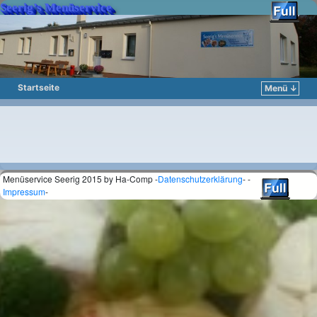
Seerig’s Menüservice
Startseite
Menü ↓
Zum Inhalt wechseln
Zum sekundären Inhalt wechseln
Menüservice Seerig 2015 by Ha-Comp -
Datenschutzerklärung
- -
Impressum
-